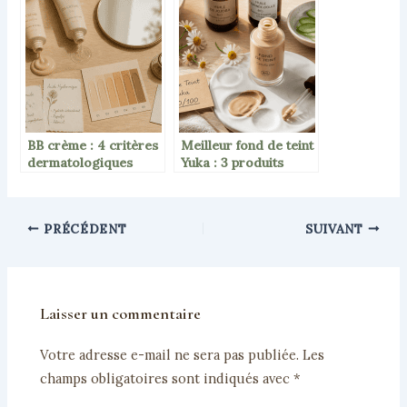
pour marquer le coup
les tiraillements et
sans faux pas
protéger votre peau
BB crème : 4 critères
Meilleur fond de teint
dermatologiques
Yuka : 3 produits
pour éviter l’effet
notés 100/100 et les
masque et les
ingrédients à éviter
irritations
PRÉCÉDENT
SUIVANT
Laisser un commentaire
Votre adresse e-mail ne sera pas publiée.
Les
champs obligatoires sont indiqués avec
*