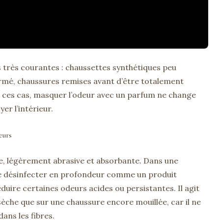
 très courantes : chaussettes synthétiques peu
rmé, chaussures remises avant d’être totalement
ns ces cas, masquer l’odeur avec un parfum ne change
yer l’intérieur.
eurs
e, légèrement abrasive et absorbante. Dans une
 de désinfecter en profondeur comme un produit
réduire certaines odeurs acides ou persistantes. Il agit
èche que sur une chaussure encore mouillée, car il ne
ans les fibres.