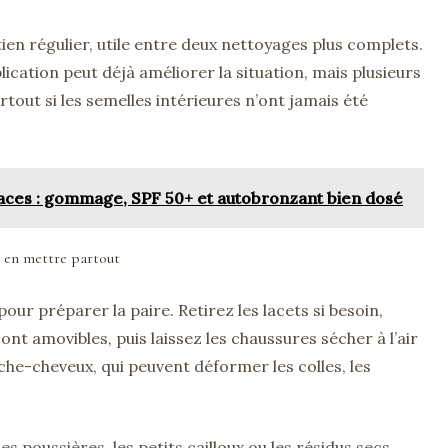
ien régulier, utile entre deux nettoyages plus complets.
ication peut déjà améliorer la situation, mais plusieurs
tout si les semelles intérieures n’ont jamais été
aces : gommage, SPF 50+ et autobronzant bien dosé
s en mettre partout
ur préparer la paire. Retirez les lacets si besoin,
ont amovibles, puis laissez les chaussures sécher à l’air
èche-cheveux, qui peuvent déformer les colles, les
s poussières, les petits cailloux ou les résidus secs.