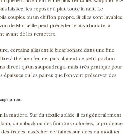
t là que le traitement est le plus rentable. Saupoudrez-
is laissez-les reposer à plat toute la nuit. Le
ls souples ou un chiffon propre. Si elles sont lavables,
avon de Marseille peut précéder le bicarbonate, à
nt avant de les remettre.
ure, certains glissent le bicarbonate dans une fine
iltre à thé bien fermé, puis placent ce petit pochon
ins direct qu’un saupoudrage, mais très pratique pour
es épaisses ou les paires que l’on veut préserver des
hangent tout
 la matière. Sur du textile solide, il est généralement
du daim, du nubuck ou des finitions colorées, la prudence
r des traces, assécher certaines surfaces ou modifier