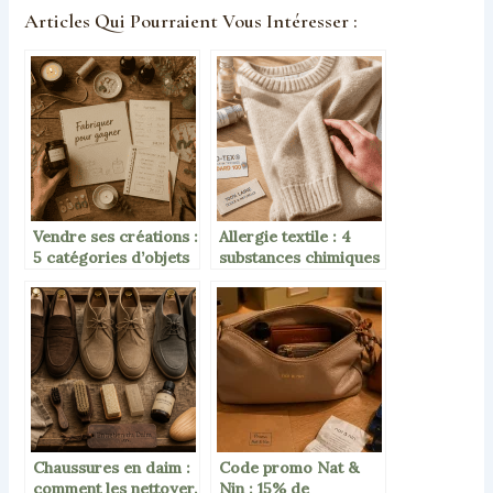
Articles Qui Pourraient Vous Intéresser :
Vendre ses créations :
Allergie textile : 4
5 catégories d’objets
substances chimiques
artisanaux pour
invisibles qui
générer des revenus
agressent votre peau
réels
Chaussures en daim :
Code promo Nat &
comment les nettoyer,
Nin : 15% de