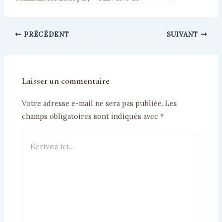
les rénover et éviter
bienvenue et 3
les auréoles
stratégies pour
réduire vos achats
PRÉCÉDENT
SUIVANT
Laisser un commentaire
Votre adresse e-mail ne sera pas publiée.
Les
champs obligatoires sont indiqués avec
*
Écrivez
ici…