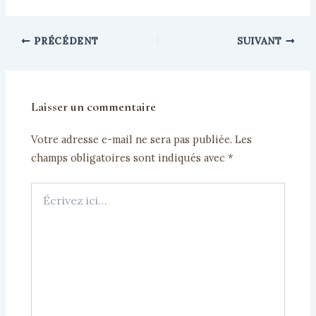
l’hygiène nomade
pour éviter miettes et
sans gaspillage
gaspillage
PRÉCÉDENT
SUIVANT
Laisser un commentaire
Votre adresse e-mail ne sera pas publiée.
Les
champs obligatoires sont indiqués avec
*
Écrivez
ici…