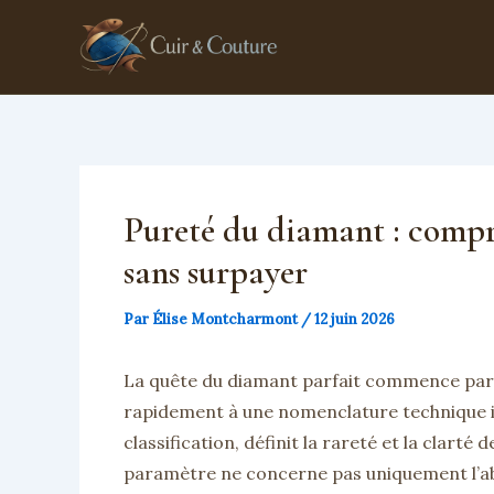
Aller
au
contenu
Pureté du diamant : compr
sans surpayer
Par
Élise Montcharmont
/
12 juin 2026
La quête du diamant parfait commence par u
rapidement à une nomenclature technique int
classification, définit la rareté et la clarté
paramètre ne concerne pas uniquement l’abs