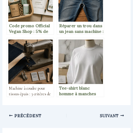
Code promo Official
Réparer un trou dans
Vegan Shop : 5% de
un jean sans machine :
remise immédiate et 3
3 méthodes durables
astuces pour
et infaillibles
optimiser vos achats
éthiques
Tee-shirt blanc
Machine à coudre pour
homme à manches
tissus épais : 3 critères de
longues : 3 coupes
puissance et 4 modèles
pour maîtriser votre
pour ne plus bloquer
style
PRÉCÉDENT
SUIVANT