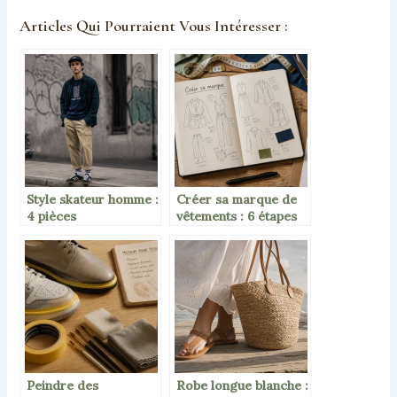
Articles Qui Pourraient Vous Intéresser :
Style skateur homme :
Créer sa marque de
4 pièces
vêtements : 6 étapes
indispensables pour
pour passer de l’idée
un look authentique
au premier client
Peindre des
Robe longue blanche :