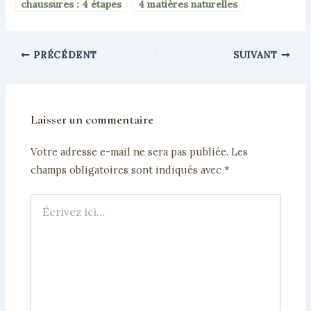
chaussures : 4 étapes
4 matières naturelles
clés pour un résultat
pour rester élégante
professionnel sans
sans transpirer
craquelures
PRÉCÉDENT
SUIVANT
Laisser un commentaire
Votre adresse e-mail ne sera pas publiée.
Les
champs obligatoires sont indiqués avec
*
Écrivez
ici…