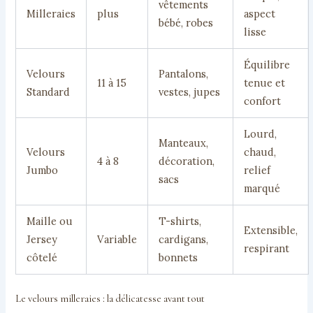
vêtements
Milleraies
plus
aspect
bébé, robes
lisse
Équilibre
Velours
Pantalons,
11 à 15
tenue et
Standard
vestes, jupes
confort
Lourd,
Manteaux,
Velours
chaud,
4 à 8
décoration,
Jumbo
relief
sacs
marqué
Maille ou
T-shirts,
Extensible,
Jersey
Variable
cardigans,
respirant
côtelé
bonnets
Le velours milleraies : la délicatesse avant tout